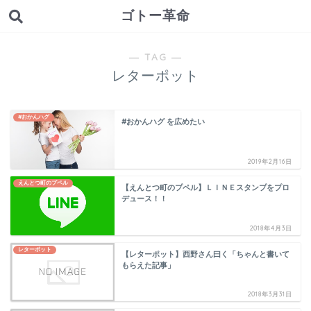
ゴトー革命
― TAG ―
レターポット
#おかんハグ
#おかんハグ を広めたい
2019年2月16日
えんとつ町のプペル
【えんとつ町のプペル】ＬＩＮＥスタンプをプロ
デュース！！
2018年4月3日
レターポット
【レターポット】西野さん曰く「ちゃんと書いて
もらえた記事」
2018年3月31日